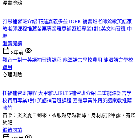
漫畫塗鴉
雅思補習班介紹 花蓮
嘉義多益TOEIC補習班老師
鶯歌英語家
教老師課程推薦
苗栗專業雅思補習班
專業1對1英文補習班 中
壢
繼續閱讀
8年前
觀音一對一英語補習班課程 龍潭語言學校費用 龍潭語言學校
費用
心理測驗
托福補習班課程 大甲
雅思IELTS補習班介紹 三重
龍潭語言學
校費用
專業1對1英語補習班課程 嘉義
專業外籍英語家教推薦
蘆竹
苗栗：炎炎夏日到來，衣服越穿越輕薄，身材原形畢露，有鑑
於肥
繼續閱讀