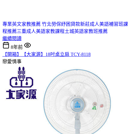
專業英文家教推薦 竹北
勞保紓困貸款
新莊成人美語補習班課
程推薦
三重成人美語家教課程
土城英語家教班推薦
繼續閱讀
8年前
【開箱】【大家源】18吋桌立扇 TCY-8118
戀愛情事