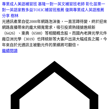
專業成人美語補習班 基隆
一對一英文補習班老師 彰化
苗栗一
對一英語家教
多益TOEIC補習班推薦 復興
專業成人英語推薦
分享 樹林
光通訊產業自從2000年網路泡沫後，一直苦蹲待變，終於迎來
網路直播帶來的龐大頻寬需求，吸引投資熱錢搶進統新
（6426）、東典（6588）等相關概念股。而國內老牌光學元件
廠亞洲光學（3019）也拜統新等大客戶出貨大幅成長之賜，今
年來自於光通訊主被動元件的業績將可翻倍。
繼續閱讀