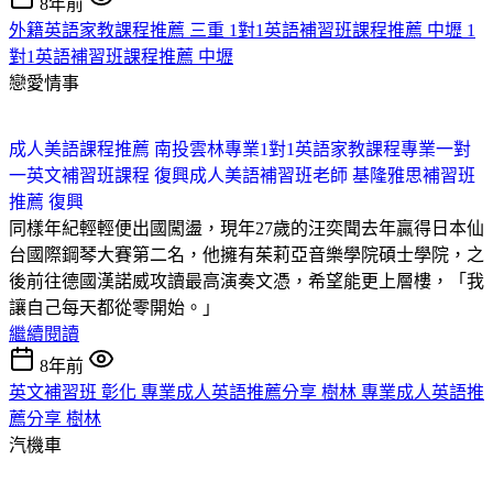
8年前
外籍英語家教課程推薦 三重 1對1英語補習班課程推薦 中壢 1
對1英語補習班課程推薦 中壢
戀愛情事
成人美語課程推薦 南投
雲林專業1對1英語家教課程
專業一對
一英文補習班課程 復興
成人美語補習班老師 基隆
雅思補習班
推薦 復興
同樣年紀輕輕便出國闖盪，現年27歲的汪奕聞去年贏得日本仙
台國際鋼琴大賽第二名，他擁有茱莉亞音樂學院碩士學院，之
後前往德國漢諾威攻讀最高演奏文憑，希望能更上層樓，「我
讓自己每天都從零開始。」
繼續閱讀
8年前
英文補習班 彰化 專業成人英語推薦分享 樹林 專業成人英語推
薦分享 樹林
汽機車